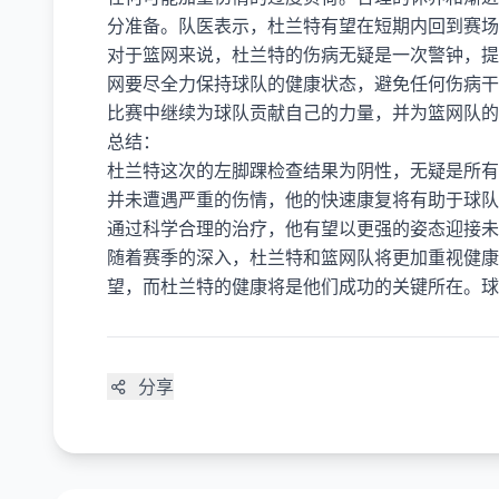
分准备。队医表示，杜兰特有望在短期内回到赛场
对于篮网来说，杜兰特的伤病无疑是一次警钟，提
网要尽全力保持球队的健康状态，避免任何伤病干
比赛中继续为球队贡献自己的力量，并为篮网队的
总结：
杜兰特这次的左脚踝检查结果为阴性，无疑是所有
并未遭遇严重的伤情，他的快速康复将有助于球队
通过科学合理的治疗，他有望以更强的姿态迎接未
随着赛季的深入，杜兰特和篮网队将更加重视健康
望，而杜兰特的健康将是他们成功的关键所在。球
分享