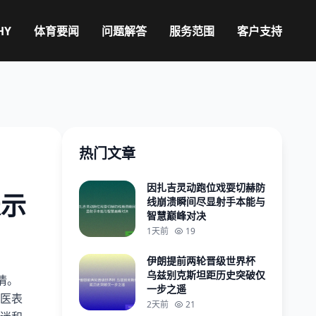
HY
体育要闻
问题解答
服务范围
客户支持
热门文章
因扎吉灵动跑位戏耍切赫防
表示
线崩溃瞬间尽显射手本能与
智慧巅峰对决
1天前
19
伊朗提前两轮晋级世界杯
乌兹别克斯坦距历史突破仅
情。
一步之遥
医表
2天前
21