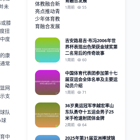
育融合发展
并未
1周前
55
伤或膝
重度扭
中度
吉安路易吉·布冯2006年世
界杯表现出色荣获金球奖第
二名背后的传奇故事
的康
1周前
60
通常
中国体育代表团参加第十七
届亚运会全体名单及主要运
动员介绍
篮网
1周前
71
示支
36岁奥运冠军李越宏率山
球队
东队勇夺十五运会男子25
米手枪速射团体金牌
心球
2周前
64
育中
2025年第31届亚洲棒球锦