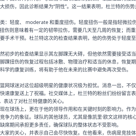
大损伤，因此诊断结果为“阴性”。这一结果表明，杜兰特的伤势
轻度、 moderate 和重度扭伤。轻度扭伤一般是指轻微拉
te 扭伤则意味着有一定的韧带拉伤，需要几天至几周的恢复；而
要手术干预。杜兰特这次的检查结果表明，他的伤势处于轻度至
然初步的检查结果显示其左脚踝无大碍，但他依然需要接受适当
脚踝扭伤的恢复过程包括冰敷、物理治疗和适当的休息，恢复期
科学的康复训练，将有助于他在未来的比赛中避免再次受伤。
篮网球迷对这位超级明星的健康状况极为担忧。消息一出，不仅
快速康复送上了祝福。社交媒体上，杜兰特的粉丝们纷纷留言表
报，表达了对杜兰特健康的关心。
现在球场上，更在于他的领导作用和在关键时刻的影响力。作为
竞争力的象征。球队的其他球员，尤其是像凯里·欧文这样的核
缺席期间承担更多责任，确保球队的整体状态不受影响。
大家的关心，并表示自己会尽快恢复。在他看来，伤病是竞技体