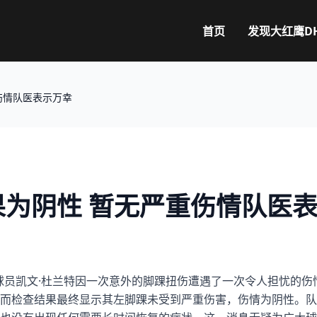
首页
发现
大红鹰D
伤情队医表示万幸
为阴性 暂无严重伤情队医
星球员凯文·杜兰特因一次意外的脚踝扭伤遭遇了一次令人担忧的伤
而检查结果最终显示其左脚踝未受到严重伤害，伤情为阴性。队