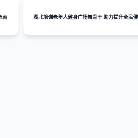
指南
湖北培训老年人健身广场舞骨干 助力提升全民